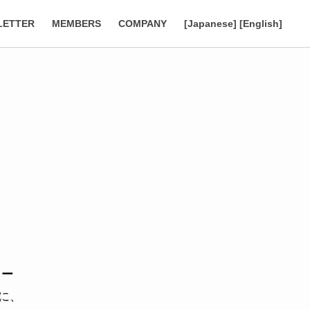
LETTER
MEMBERS
COMPANY
[Japanese]
[English]
ター
に、