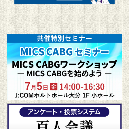
HOME
▶
開催概要
▶
会長挨拶
▶
演題募集
▶
参加登録
▶
日程表・プログラム
▶